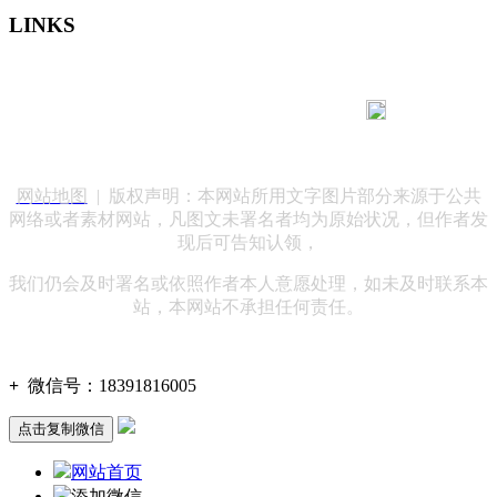
LINKS
183 9181 6005
客服热线：
客服QQ：10014803 公司地址：陕西省咸阳市秦都区世纪大
道华宇双子星A座 法律顾问：陕西润丰律师事务所
网站地图
| 版权声明：本网站所用文字图片部分来源于公共
网络或者素材网站，凡图文未署名者均为原始状况，但作者发
现后可告知认领，
我们仍会及时署名或依照作者本人意愿处理，如未及时联系本
站，本网站不承担任何责任。
+
微信号：
18391816005
点击复制微信
网站首页
添加微信