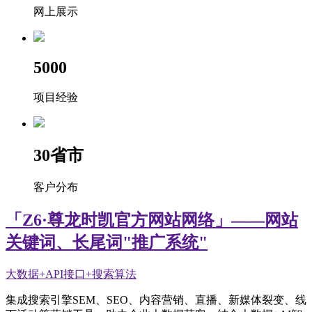
网上展示
5000
项目经验
30
省市
客户分布
「Z6·尊龙时凯官方网站网络」——网站
关键词、长尾词"推广系统"
大数据+API接口+搜索算法
集成搜索引擎SEM、SEO、内容营销、直播、新媒体裂变、线