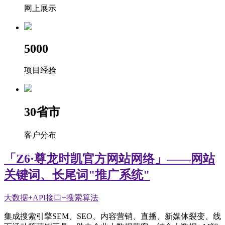
网上展示
5000
项目经验
30
省市
客户分布
「Z6·尊龙时凯官方网站网络」——网站
关键词、长尾词"推广系统"
大数据+API接口+搜索算法
集成搜索引擎SEM、SEO、内容营销、直播、新媒体裂变、线