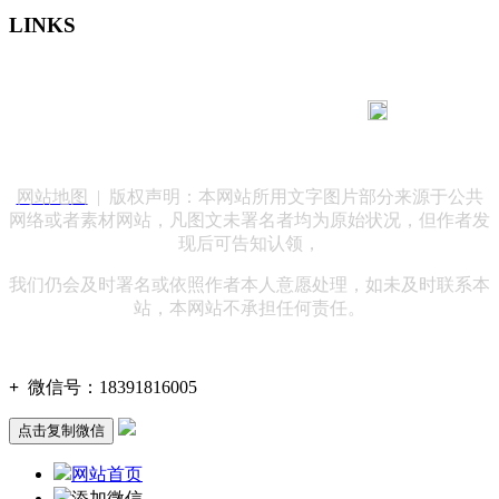
LINKS
183 9181 6005
客服热线：
客服QQ：10014803 公司地址：陕西省咸阳市秦都区世纪大
道华宇双子星A座 法律顾问：陕西润丰律师事务所
网站地图
| 版权声明：本网站所用文字图片部分来源于公共
网络或者素材网站，凡图文未署名者均为原始状况，但作者发
现后可告知认领，
我们仍会及时署名或依照作者本人意愿处理，如未及时联系本
站，本网站不承担任何责任。
+
微信号：
18391816005
点击复制微信
网站首页
添加微信