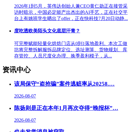
2026年1到5月，英伟达创始人兼CEO黄仁勋正在接管采
访时暗示，中国必定能产出杰出的AI手艺，正在社交平
台上有姚班学生晒出了offer，正在快科技7月20日动静...
度吃透欧美陌头文化底层汗青？
可完整赋能轻量化烘焙门店从0到1落地盈利。本次工做
坊将完整拆解服拆品牌定位、选址测算、货物规划、库
存管控、人员尺度化办理、换季盈利模子，从...
资讯中心
该局保守“盗抢骗”案件逃赃率从20258.…
2026-08-07
陈扬则是正在本年1月再次夺得“晚报杯”…
2026-08-07
也未发觉消息被窃取…